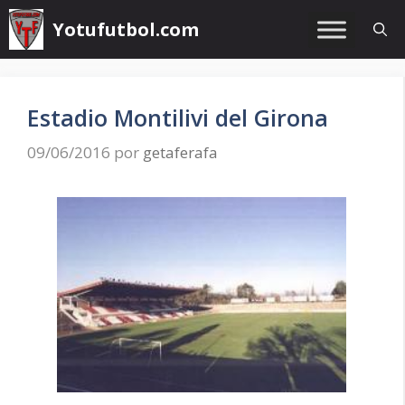
Saltar
Yotufutbol.com
al
contenido
Estadio Montilivi del Girona
09/06/2016
por
getaferafa