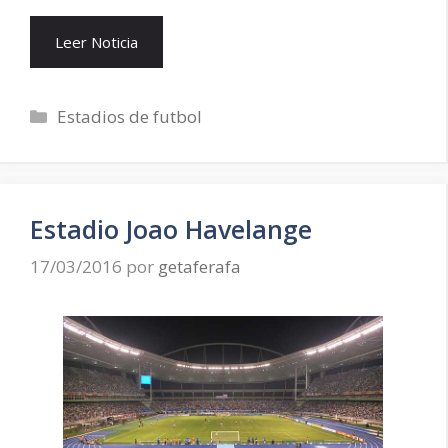
Leer Noticia
Categorías
Estadios de futbol
Estadio Joao Havelange
17/03/2016
por
getaferafa