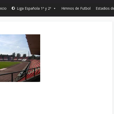
nicio
Liga Española 1ª y 2ª
Himnos de Futbol
Estadios de