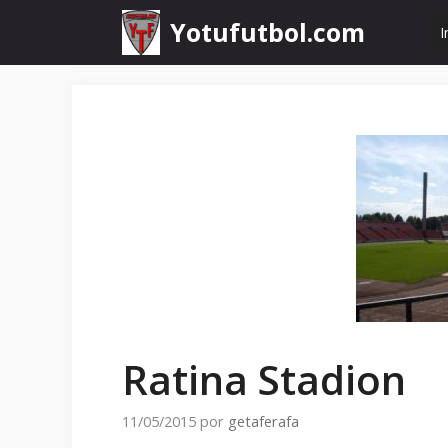
Saltar
Yotufutbol.com
I
al
contenido
Ratina Stadion
11/05/2015
por
getaferafa