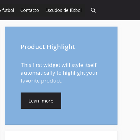
 futbol
Contacto
Escudos de fútbol
Product Highlight
This first widget will style itself
automatically to highlight your
favorite product.
Learn more