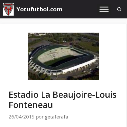
Saltar
Yotufutbol.com
al
contenido
Estadio La Beaujoire-Louis
Fonteneau
26/04/2015
por
getaferafa