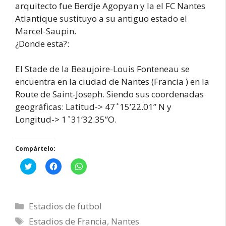
arquitecto fue Berdje Agopyan y la el FC Nantes
Atlantique sustituyo a su antiguo estado el
Marcel-Saupin.
¿Donde esta?:
El Stade de la Beaujoire-Louis Fonteneau se
encuentra en la ciudad de Nantes (Francia ) en la
Route de Saint-Joseph. Siendo sus coordenadas
geográficas: Latitud-> 47 ̊ 15’22.01’’ N y
Longitud-> 1 ̊ 31’32.35’’O.
Compártelo:
H
H
H
a
a
a
z
z
z
c
c
c
l
l
l
i
i
i
Categorías
c
c
c
Estadios de futbol
p
p
p
a
a
a
Etiquetas
Estadios de Francia
,
Nantes
r
r
r