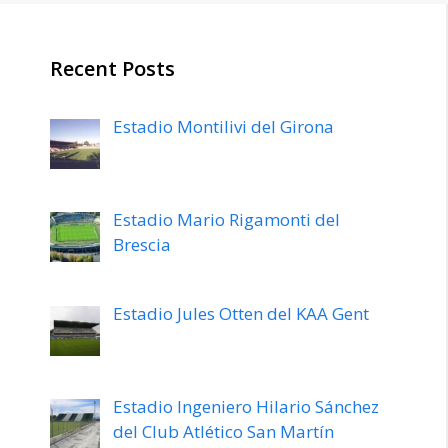
t
n
n
a
t
t
n
a
a
a
n
n
n
a
a
Recent Posts
u
n
n
e
u
u
v
e
e
a
v
v
)
a
a
Estadio Montilivi del Girona
)
)
Estadio Mario Rigamonti del
Brescia
Estadio Jules Otten del KAA Gent
Estadio Ingeniero Hilario Sánchez
del Club Atlético San Martín