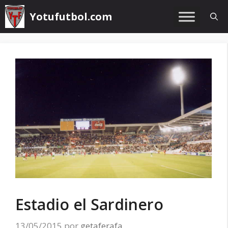
Saltar
Yotufutbol.com
al
contenido
Estadio el Sardinero
13/05/2015
por
getaferafa