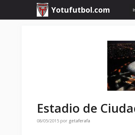
Saltar
Yotufutbol.com
I
al
contenido
Estadio de Ciuda
08/05/2015
por
getaferafa