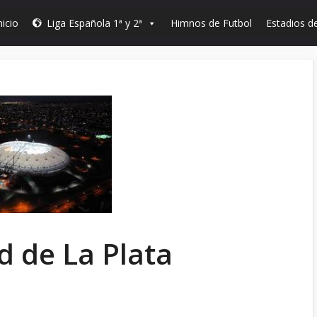
nicio
Liga Española 1ª y 2ª
Himnos de Futbol
Estadios de
d de La Plata