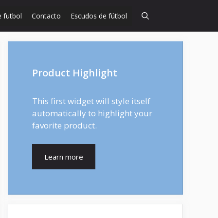
 futbol
Contacto
Escudos de fútbol
Product Highlight
This first widget will style itself
automatically to highlight your
favorite product.
Learn more