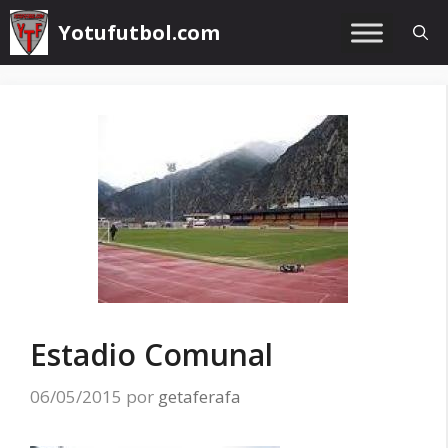
Saltar
Yotufutbol.com
al
contenido
Estadio Comunal
06/05/2015
por
getaferafa