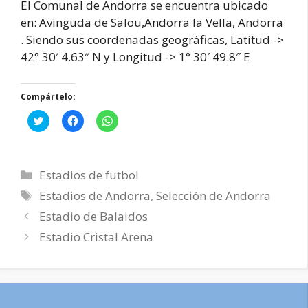
El Comunal de Andorra se encuentra ubicado
en: Avinguda de Salou,Andorra la Vella, Andorra
. Siendo sus coordenadas geográficas, Latitud ->
42° 30′ 4.63″ N y Longitud -> 1° 30′ 49.8″ E
Compártelo:
H
H
H
a
a
a
z
z
z
c
c
c
l
l
l
i
i
i
Categorías
c
c
c
Estadios de futbol
p
p
p
a
a
a
Etiquetas
Estadios de Andorra
,
Selección de Andorra
r
r
r
a
a
a
Navegación
Estadio de Balaidos
c
c
c
o
o
o
de
Estadio Cristal Arena
m
m
m
p
p
p
entradas
a
a
a
r
r
r
t
t
t
i
i
i
r
r
r
e
e
e
n
n
n